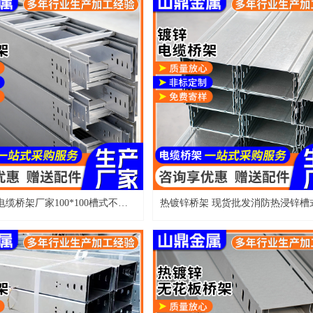
电缆桥架厂家100*100槽式不锈
热镀锌桥架 现货批发消防热浸锌槽
304不锈钢桥架
100*50镀锌电缆金属桥架