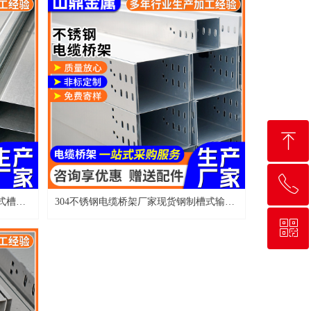
ꁸ
ꂅ
回到顶部
式槽盒
304不锈钢电缆桥架厂家现货钢制槽式输电
电线走线槽316不锈钢桥架
ꀥ
13258993940
微信二维码