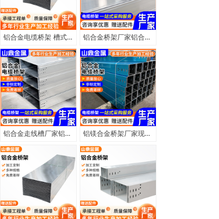
铝合金电缆桥架 槽式桥架 70*50*0.8钢制线槽 配电输电设备用桥架
铝合金桥架厂家铝合金梯式走线架钢制槽盒槽式直通光伏电缆桥架
铝合金走线槽厂家铝合金桥架200*100光伏发电电站铝合金电缆桥架
铝镁合金桥架厂家现货200*100电缆线槽桥架槽盒光伏铝合金桥架