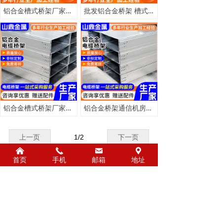
铝合金槽式桥架厂家现货机房通讯电缆桥架300*100铝合金型材桥架
批发铝合金桥架 槽式桥架 200*100电缆桥架 配电输电铝合金走线架
铝合金槽式桥架厂家现货200*100电缆槽式桥架大跨距铝合金桥架
铝合金桥架通信机房铝合金隔板槽式桥架300*200铝合金电缆槽盒
上一页
1
/
2
下一页
낀
끅
낂
끇
首页
手机
邮箱
地址
聊城山鼎金属材料有限公司
地址：山东省聊城市东昌区凤凰街道凤凰工业
园纬四路与经四路交叉口
电话：13258993940