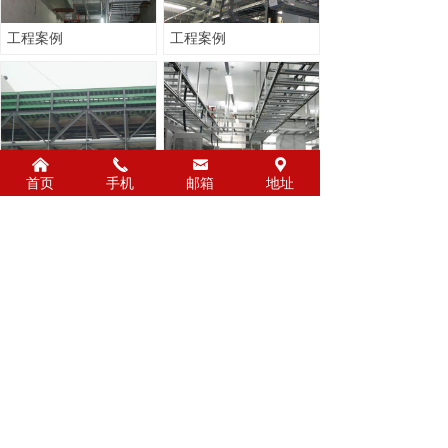
工程案例
工程案例
낀
끅
낂
끇
首页
手机
邮箱
地址
工程案例
工程案例
上一页
1
/
1
下一页
聊城山鼎金属材料有限公司
地址：山东省聊城市东昌区凤凰街道凤凰工业
园纬四路与经四路交叉口
电话：13258993940