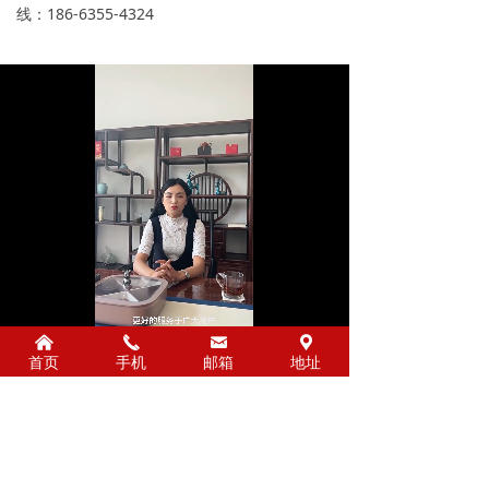
线：186-6355-4324
Loaded
:
Progress
:
Mute
낀
끅
낂
끇
0%
0%
首页
手机
邮箱
地址
聊城山鼎金属材料有限公司
地址：山东省聊城市东昌区凤凰街道凤凰工业
园纬四路与经四路交叉口